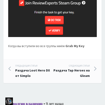
Когда вы вступили во все группы жмём
Grab My Key
Навигация
ПРЕДЫДУЩАЯ СТАТЬЯ
СЛЕДУЮЩАЯ СТАТЬЯ
Раздача Loot Hero DX
Раздача Tap Heroes на
по
от Simplo
Gleam
записям