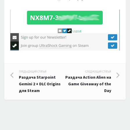
Навигация
ПРЕДЫДУЩАЯ СТАТЬЯ
СЛЕДУЮЩАЯ СТАТЬЯ
Раздача Starpoint
Раздача Action Alien на
по
Gemini 2 + DLC Origins
Game Giveaway of the
для Steam
Day
записям