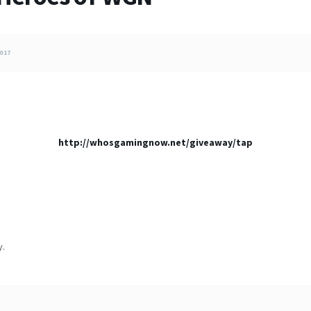
017
http://whosgamingnow.net/giveaway/tap
y.