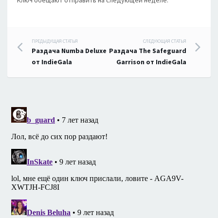
Ключ обещают отправить на следующей неделе.
Навигация
ПРЕДЫДУЩАЯ СТАТЬЯ
СЛЕДУЮЩАЯ СТАТЬЯ
Раздача Numba Deluxe
Раздача The Safeguard
по
от IndieGala
Garrison от IndieGala
записям