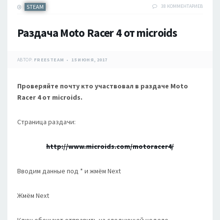
STEAM
38 КОММЕНТАРИЕВ
Раздача Moto Racer 4 от microids
АВТОР:
FREESTEAM
15 ИЮНЯ, 2017
Проверяйте почту кто участвовал в раздаче Moto
Racer 4 от microids.
Страница раздачи:
http://www.microids.com/motoracer4/
Вводим данные под * и жмём Next
Жмём Next