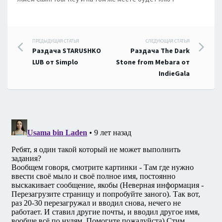
Навигация
ПРЕДЫДУЩАЯ СТАТЬЯ
СЛЕДУЮЩАЯ СТАТЬЯ
Раздача STARUSHKO
Раздача The Dark
по
LUB от Simplo
Stone from Mebara от
IndieGala
записям