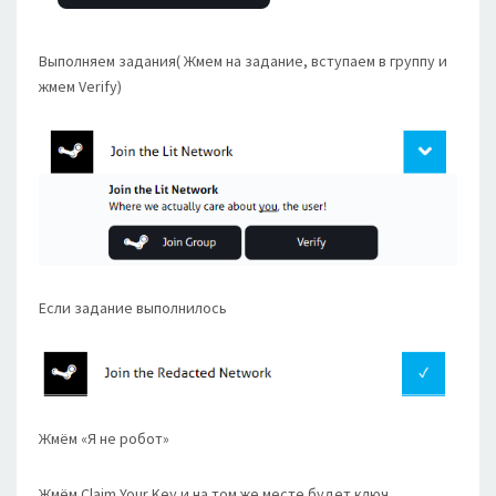
Выполняем задания( Жмем на задание, вступаем в группу и
жмем Verify)
Если задание выполнилось
Жмём «Я не робот»
Жмём Claim Your Key и на том же месте будет ключ