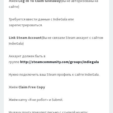
Жмём
Log-In To Claim Giveaway
(Вы не авторизованы на
сайте)
Требуется ввести данные с IndieGala или
зарегистрироваться.
Link Steam Account
(Вы не связали Steam аккаунт с сайтом
IndieGala)
Аккаунт должен быть в
группе
http://steamcommunity.com/groups/indiegala
Нужно подключить ваш Steam профиль к сайте IndieGala.
Жмём
Claim Free Copy
Жмём капчу «Я не робот» и Submit.
На вашу почту пришлют письмо с ссылкой на игру.