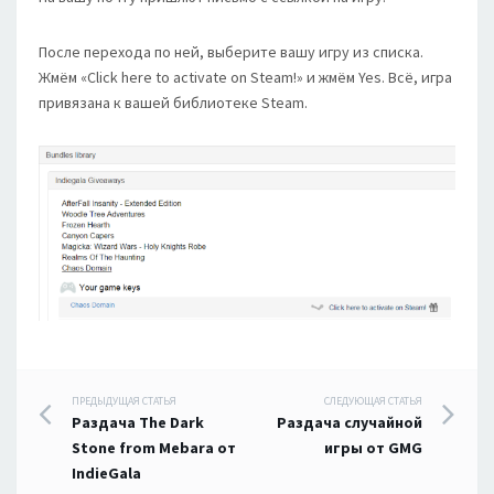
После перехода по ней, выберите вашу игру из списка.
Жмём «Click here to activate on Steam!» и жмём Yes. Всё, игра
привязана к вашей библиотеке Steam.
Навигация
ПРЕДЫДУЩАЯ СТАТЬЯ
СЛЕДУЮЩАЯ СТАТЬЯ
Раздача The Dark
Раздача случайной
по
Stone from Mebara от
игры от GMG
IndieGala