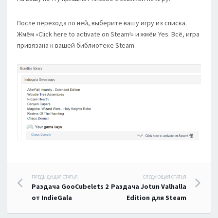
После перехода по ней, выберите вашу игру из списка.
Жмём «Click here to activate on Steam!» и жмём Yes. Всё, игра
привязана к вашей библиотеке Steam.
Навигация
ПРЕДЫДУЩАЯ СТАТЬЯ
СЛЕДУЮЩАЯ СТАТЬЯ
Раздача GooCubelets 2
Раздача Jotun Valhalla
по
от IndieGala
Edition для Steam