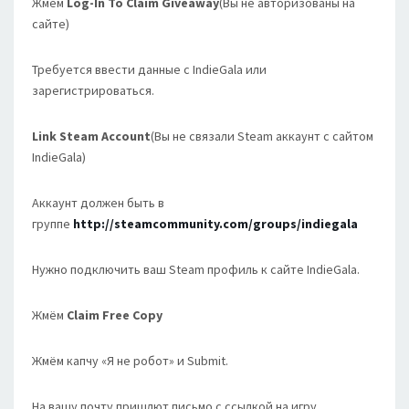
Жмём
Log-In To Claim Giveaway
(Вы не авторизованы на
сайте)
Требуется ввести данные с IndieGala или
зарегистрироваться.
Link Steam Account
(Вы не связали Steam аккаунт с сайтом
IndieGala)
Аккаунт должен быть в
группе
http://steamcommunity.com/groups/indiegala
Нужно подключить ваш Steam профиль к сайте IndieGala.
Жмём
Claim Free Copy
Жмём капчу «Я не робот» и Submit.
На вашу почту пришлют письмо с ссылкой на игру.