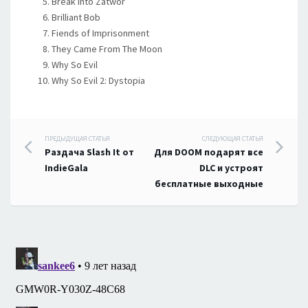
Break Into Zatwor
Brilliant Bob
Fiends of Imprisonment
They Came From The Moon
Why So Evil
Why So Evil 2: Dystopia
Навигация
ПРЕДЫДУЩАЯ СТАТЬЯ
СЛЕДУЮЩАЯ СТАТЬЯ
Раздача Slash It от
Для DOOM подарят все
по
IndieGala
DLC и устроят
бесплатные выходные
записям