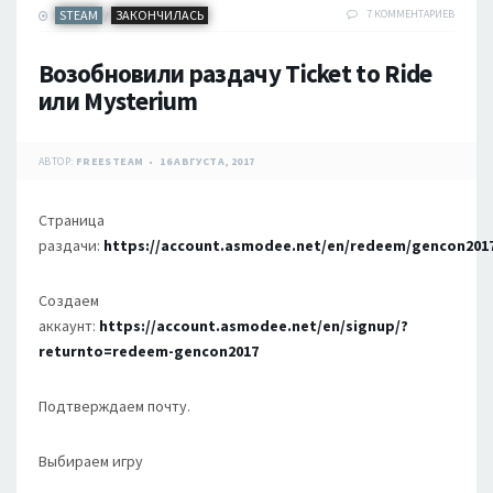
STEAM
ЗАКОНЧИЛАСЬ
7 КОММЕНТАРИЕВ
/
Возобновили раздачу Ticket to Ride
или Mysterium
АВТОР:
FREESTEAM
16 АВГУСТА, 2017
Страница
раздачи:
https://account.asmodee.net/en/redeem/gencon201
Создаем
аккаунт:
https://account.asmodee.net/en/signup/?
returnto=redeem-gencon2017
Подтверждаем почту.
Выбираем игру