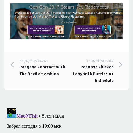
Навигация
ПРЕДЫДУЩАЯ СТАТЬЯ
СЛЕДУЮЩАЯ СТАТЬЯ
Раздача Contract With
Раздача Chicken
по
The Devil от embloo
Labyrinth Puzzles от
IndieGala
записям