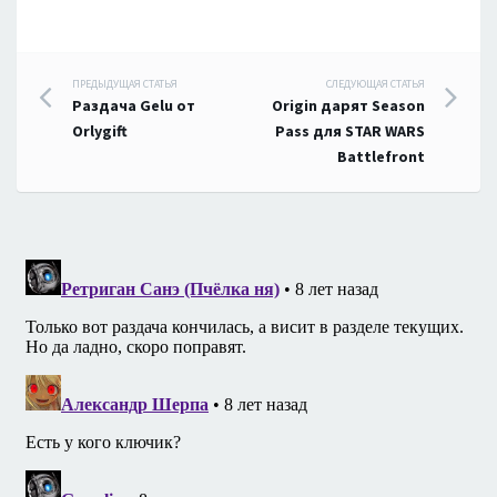
Навигация
ПРЕДЫДУЩАЯ СТАТЬЯ
СЛЕДУЮЩАЯ СТАТЬЯ
Раздача Gelu от
Origin дарят Season
по
Orlygift
Pass для STAR WARS
Battlefront
записям