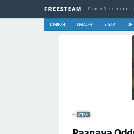
FREESTEAM
Блог о бесплатных сп
ГЛАВНАЯ
МАГАЗИН
STEAM
ORI
STEAM
Раздача Oddw