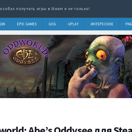
особах получать игры в Steam и не только!
GIN
EPIC GAMES
GOG
UPLAY
ИНТЕРЕСНОЕ
РАБ
orld: Abe’s Oddysee для Ste