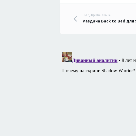
Навигация
ПРЕДЫДУЩАЯ СТАТЬЯ
Раздача Back to Bed для
по
записям