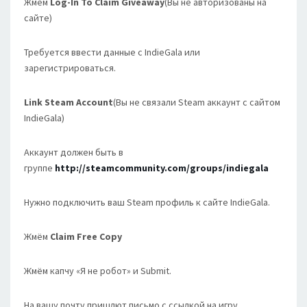
Жмём
Log-In To Claim Giveaway
(Вы не авторизованы на
сайте)
Требуется ввести данные с IndieGala или
зарегистрироваться.
Link Steam Account
(Вы не связали Steam аккаунт с сайтом
IndieGala)
Аккаунт должен быть в
группе
http://steamcommunity.com/groups/indiegala
Нужно подключить ваш Steam профиль к сайте IndieGala.
Жмём
Claim Free Copy
Жмём капчу «Я не робот» и Submit.
На вашу почту пришлют письмо с ссылкой на игру.