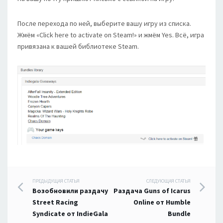
После перехода по ней, выберите вашу игру из списка.
Жмём «Click here to activate on Steam!» и жмём Yes. Всё, игра
привязана к вашей библиотеке Steam.
Навигация
ПРЕДЫДУЩАЯ СТАТЬЯ
СЛЕДУЮЩАЯ СТАТЬЯ
Возобновили раздачу
Раздача Guns of Icarus
по
Street Racing
Online от Humble
Syndicate от IndieGala
Bundle