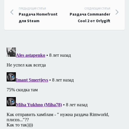
Навигация
ПРЕДЫДУЩАЯ СТАТЬЯ
СЛЕДУЮЩАЯ СТАТЬЯ
Раздача Homefront
Раздача Commander
по
для Steam
Cool 2 от Orlygift
записям