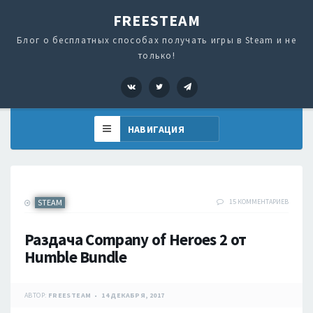
FREESTEAM
Блог о бесплатных способах получать игры в Steam и не
только!
VK
Twitter
Telegram
STEAM
15 КОММЕНТАРИЕВ
Раздача Company of Heroes 2 от
Humble Bundle
АВТОР:
FREESTEAM
14 ДЕКАБРЯ, 2017