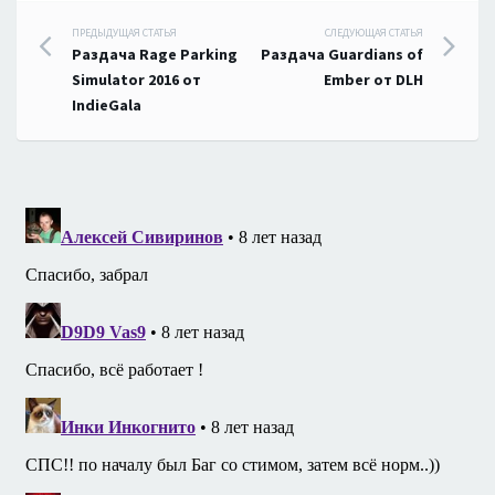
Навигация
ПРЕДЫДУЩАЯ СТАТЬЯ
СЛЕДУЮЩАЯ СТАТЬЯ
Раздача Rage Parking
Раздача Guardians of
по
Simulator 2016 от
Ember от DLH
IndieGala
записям