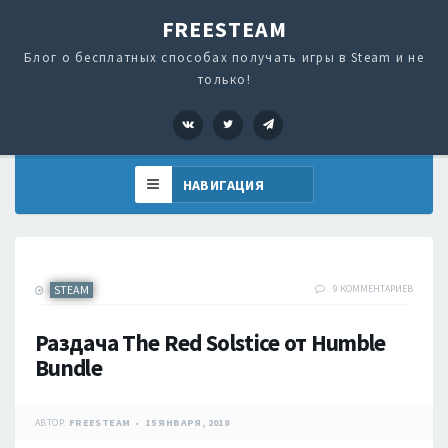
FREESTEAM
Блог о бесплатных способах получать игры в Steam и не
только!
VK
Twitter
Telegram
STEAM
9 КОММЕНТАРИЕВ
Раздача The Red Solstice от Humble
Bundle
АВТОР:
FREESTEAM
15 ЯНВАРЯ, 2018