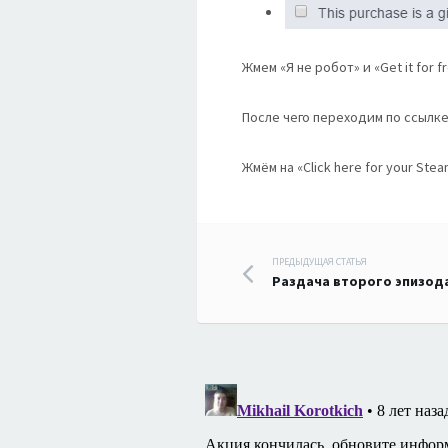
Жмем «Я не робот» и «Get it for f
После чего переходим по ссылке
Жмём на «Click here for your Ste
Навигация
ПРЕДЫДУЩАЯ СТАТЬЯ
Раздача второго эпизод
по
записям