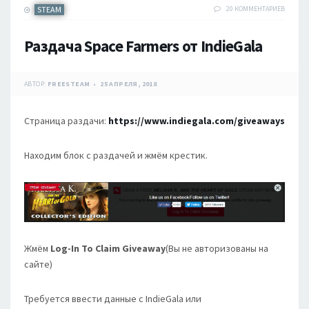
STEAM
20 КОММЕНТАРИЕВ
Раздача Space Farmers от IndieGala
АВТОР:
FREESTEAM
25 АПРЕЛЯ, 2018
Страница раздачи:
https://www.indiegala.com/giveaways
Находим блок с раздачей и жмём крестик.
Жмём
Log-In To Claim Giveaway
(Вы не авторизованы на
сайте)
Требуется ввести данные с IndieGala или