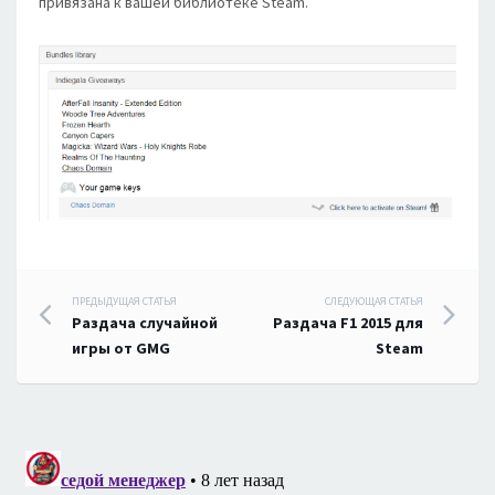
привязана к вашей библиотеке Steam.
Навигация
ПРЕДЫДУЩАЯ СТАТЬЯ
СЛЕДУЮЩАЯ СТАТЬЯ
Раздача случайной
Раздача F1 2015 для
по
игры от GMG
Steam
записям