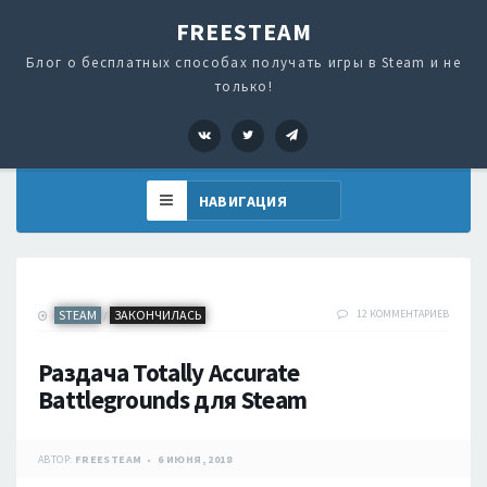
FREESTEAM
Блог о бесплатных способах получать игры в Steam и не
только!
VK
Twitter
Telegram
STEAM
ЗАКОНЧИЛАСЬ
12 КОММЕНТАРИЕВ
/
Раздача Totally Accurate
Battlegrounds для Steam
АВТОР:
FREESTEAM
6 ИЮНЯ, 2018