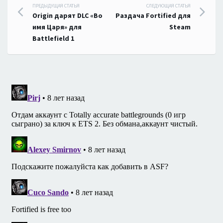
Навигация
ПРЕДЫДУЩАЯ СТАТЬЯ
СЛЕДУЮЩАЯ СТАТЬЯ
Origin дарят DLC «Во
Раздача Fortified для
по
имя Царя» для
Steam
Battlefield 1
записям