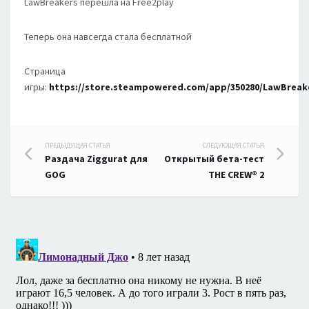
LawBreakers перешла на Free2play
Теперь она навсегда стала бесплатной
Страница
игры:
https://store.steampowered.com/app/350280/LawBreak
Навигация
ПРЕДЫДУЩАЯ СТАТЬЯ
СЛЕДУЮЩАЯ СТАТЬЯ
Раздача Ziggurat для
Открытый бета-тест
по
GOG
THE CREW® 2
записям