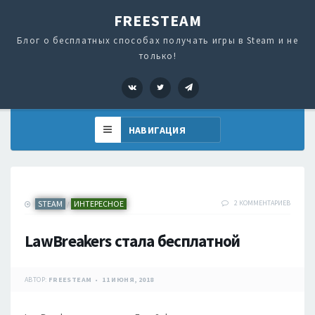
FREESTEAM
Блог о бесплатных способах получать игры в Steam и не
только!
VK
Twitter
Telegram
STEAM
ИНТЕРЕСНОЕ
2 КОММЕНТАРИЕВ
/
LawBreakers стала бесплатной
АВТОР:
FREESTEAM
11 ИЮНЯ, 2018