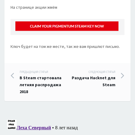
На странице акции жмём
Ключ будет на том же месте, так же вам пришлют письмо.
Навигация
ПРЕДЫДУЩАЯ СТАТЬЯ
СЛЕДУЮЩАЯ СТАТЬЯ
В Steam стартовала
Раздача Hacknet для
по
летняя распродажа
Steam
2018
записям