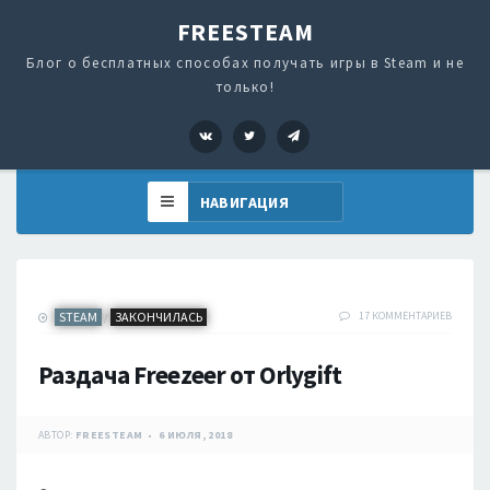
FREESTEAM
Блог о бесплатных способах получать игры в Steam и не
только!
VK
Twitter
Telegram
STEAM
ЗАКОНЧИЛАСЬ
17 КОММЕНТАРИЕВ
/
Раздача Freezeer от Orlygift
АВТОР:
FREESTEAM
6 ИЮЛЯ, 2018