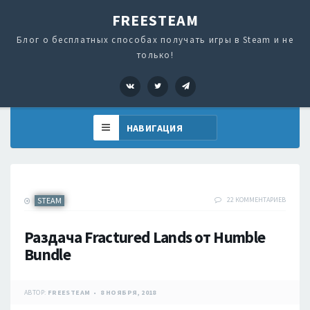
FREESTEAM
Блог о бесплатных способах получать игры в Steam и не
только!
VK
Twitter
Telegram
STEAM
22 КОММЕНТАРИЕВ
Раздача Fractured Lands от Humble
Bundle
АВТОР:
FREESTEAM
8 НОЯБРЯ, 2018