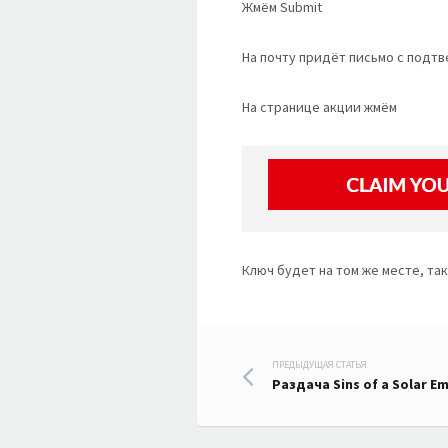
Жмём Submit
На почту придёт письмо с подтв
На странице акции жмём
Ключ будет на том же месте, та
Навигация
ПРЕДЫДУЩАЯ СТАТЬЯ
Раздача Sins of a Solar E
по