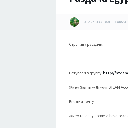
АВТОР:
FREESTEAM
4 ДЕКАБР
Страница раздачи:
Вступаем в группу:
http://stea
Жмём Sign in with your STEAM Acc
Вводим почту
Жмём галочку возле «I have read a