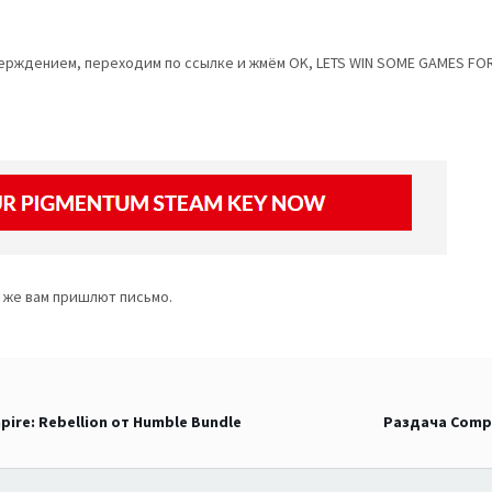
ерждением, переходим по ссылке и жмём OK, LETS WIN SOME GAMES FOR
к же вам пришлют письмо.
mpire: Rebellion от Humble Bundle
Раздача Compa