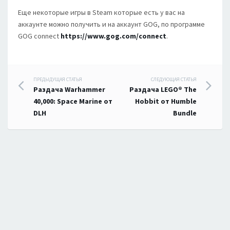
Еще некоторые игры в Steam которые есть у вас на
аккаунте можно получить и на аккаунт GOG, по программе
GOG connect
https://www.gog.com/connect
.
Навигация
ПРЕДЫДУЩАЯ СТАТЬЯ
СЛЕДУЮЩАЯ СТАТЬЯ
Раздача Warhammer
Раздача LEGO® The
по
40,000: Space Marine от
Hobbit от Humble
DLH
Bundle
записям