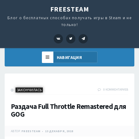
FREESTEAM
Блог о бесплатных способах получать игры в Steam и не
только!
VK
Twitter
Telegram
ЗАКОНЧИЛАСЬ
0 КОММЕНТАРИЕВ
Раздача Full Throttle Remastered для
GOG
АВТОР:
FREESTEAM
13 ДЕКАБРЯ, 2018