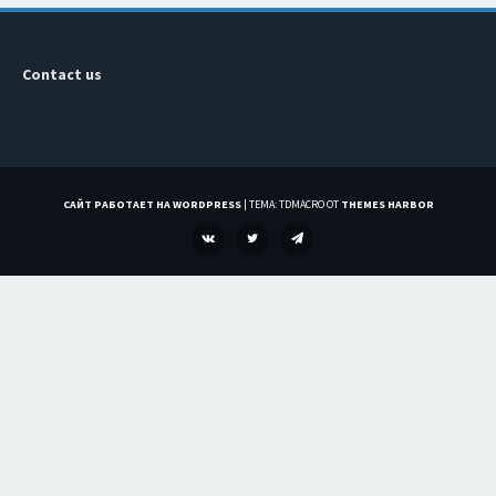
Contact us
САЙТ РАБОТАЕТ НА WORDPRESS
|
ТЕМА: TDMACRO ОТ
THEMES HARBOR
VK
TWITTER
TELEGRAM