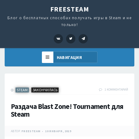
FREESTEAM
Блог о бесплатных способах получать игры в Steam и не
только!
VK
Twitter
Telegram
STEAM
ЗАКОНЧИЛАСЬ
1 КОММЕНТАРИЙ
/
Раздача Blast Zone! Tournament для
Steam
АВТОР:
FREESTEAM
10 ЯНВАРЯ, 2019