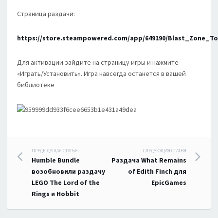
Страница раздачи:
https://store.steampowered.com/app/649190/Blast_Zone_T
Для активации зайдите на страницу игры и нажмите
«Играть/Установить». Игра навсегда останется в вашей
библиотеке
Навигация
ПРЕДЫДУЩАЯ СТАТЬЯ
СЛЕДУЮЩАЯ СТАТЬЯ
Humble Bundle
Раздача What Remains
по
возобновили раздачу
of Edith Finch для
LEGO The Lord of the
EpicGames
записям
Rings и Hobbit