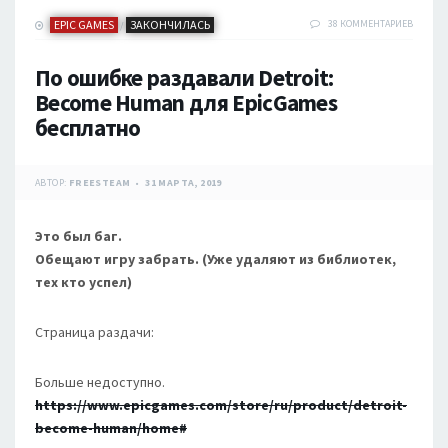
EPIC GAMES
ЗАКОНЧИЛАСЬ
38 КОММЕНТАРИЕВ
/
По ошибке раздавали Detroit:
Become Human для EpicGames
бесплатно
АВТОР:
FREESTEAM
31 МАРТА, 2019
Это был баг.
Обещают игру забрать. (Уже удаляют из библиотек,
тех кто успел)
Страница раздачи:
Больше недоступно.
https://www.epicgames.com/store/ru/product/detroit-
become-human/home#