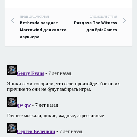
Навигация
ПРЕДЫДУЩАЯ СТАТЬЯ
СЛЕДУЮЩАЯ СТАТЬЯ
Bethesda раздает
Раздача The Witness
по
Morrowind для своего
для EpicGames
лаунчера
записям