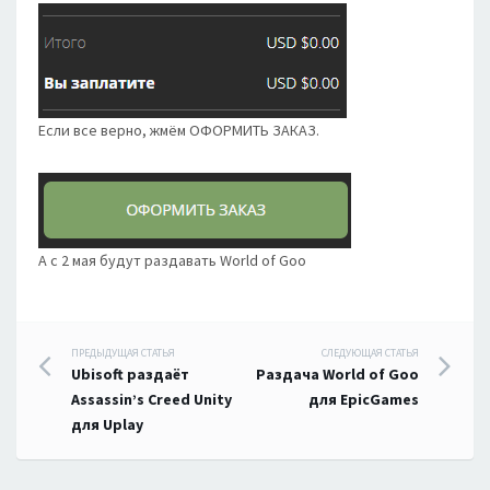
Если все верно, жмём ОФОРМИТЬ ЗАКАЗ.
А с 2 мая будут раздавать World of Goo
Навигация
ПРЕДЫДУЩАЯ СТАТЬЯ
СЛЕДУЮЩАЯ СТАТЬЯ
Ubisoft раздаёт
Раздача World of Goo
по
Assassin’s Creed Unity
для EpicGames
для Uplay
записям