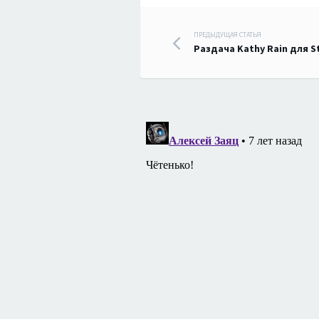
Навигация
ПРЕДЫДУЩАЯ СТАТЬЯ
Раздача Kathy Rain для 
по
записям