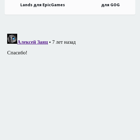
по
Lands для EpicGames
для GOG
записям