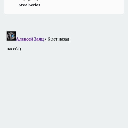
по
SteelSeries
записям