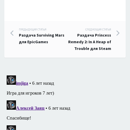
Навигация
ПРЕДЫДУЩАЯ СТАТЬЯ
СЛЕДУЮЩАЯ СТАТЬЯ
Раздача Surviving Mars
Раздача Princess
по
для EpicGames
Remedy 2: In A Heap of
Trouble для Steam
записям