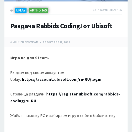
UPLAY
АКТИВНАЯ
4 КОММЕНТАРИЕВ
/
Раздача Rabbids Coding! от Ubisoft
АВТОР:
FREESTEAM
10 ОКТЯБРЯ, 2019
Игра не для Steam.
Входим под своим аккаунтом
Uplay:
https://account.ubisoft.com/ru-RU/login
Страница раздачи:
https://register.ubisoft.com/rabbids-
coding/ru-RU
Жмём на иконку PC и забираем игру к себе в библиотеку.