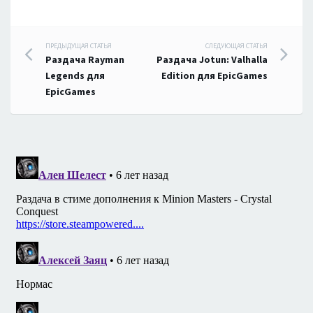
Навигация
ПРЕДЫДУЩАЯ СТАТЬЯ
СЛЕДУЮЩАЯ СТАТЬЯ
Раздача Rayman
Раздача Jotun: Valhalla
по
Legends для
Edition для EpicGames
EpicGames
записям