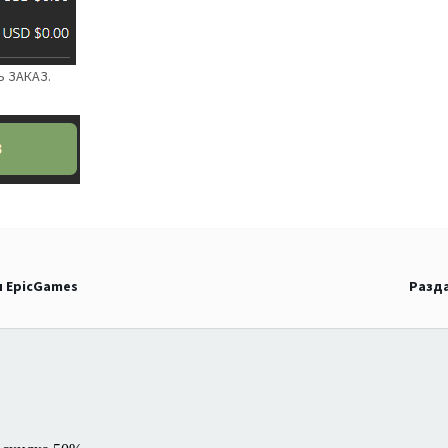
Ь ЗАКАЗ.
ля EpicGames
Разда