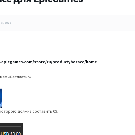
Я, 2020
.epicgames.com/store/ru/product/horace/home
жмем «Бесплатно»
 которого должна составить 0$.