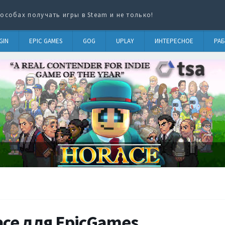
особах получать игры в Steam и не только!
GIN
EPIC GAMES
GOG
UPLAY
ИНТЕРЕСНОЕ
РАБ
ace для EpicGames