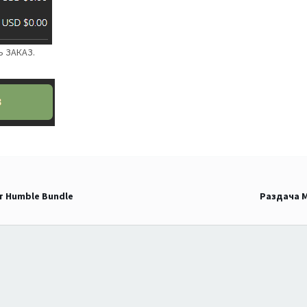
Ь ЗАКАЗ.
т Humble Bundle
Раздача M