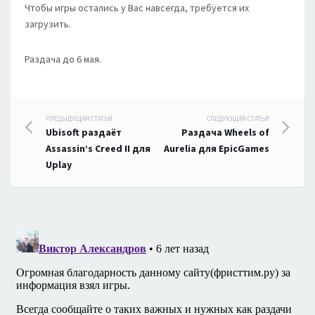
Чтобы игры остались у Вас навсегда, требуется их
загрузить.
Раздача до 6 мая.
Навигация
ПРЕДЫДУЩАЯ СТАТЬЯ
СЛЕДУЮЩАЯ СТАТЬЯ
Ubisoft раздаёт
Раздача Wheels of
по
Assassin’s Creed II для
Aurelia для EpicGames
Uplay
записям