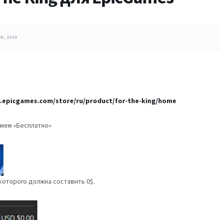
Я, 2020
.epicgames.com/store/ru/product/for-the-king/home
жмем «Бесплатно»
 которого должна составить 0$.