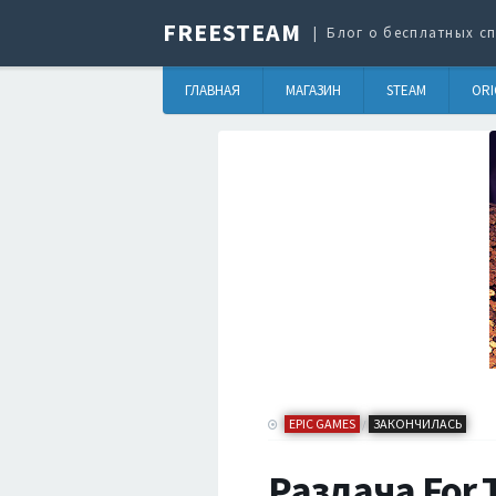
FREESTEAM
Блог о бесплатных сп
ГЛАВНАЯ
МАГАЗИН
STEAM
ORI
EPIC GAMES
ЗАКОНЧИЛАСЬ
/
Раздача For 