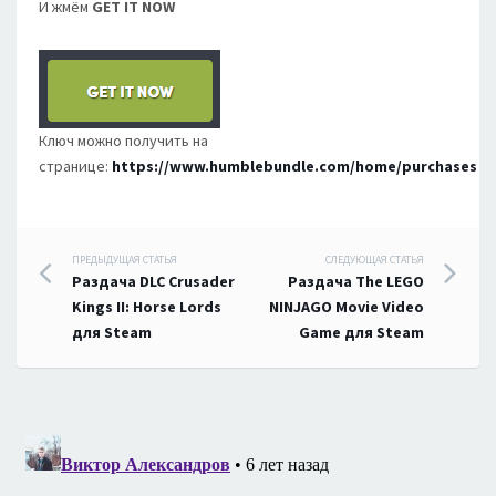
И жмём
GET IT NOW
Ключ можно получить на
странице:
https://www.humblebundle.com/home/purchases
Навигация
ПРЕДЫДУЩАЯ СТАТЬЯ
СЛЕДУЮЩАЯ СТАТЬЯ
Раздача DLC Crusader
Раздача The LEGO
по
Kings II: Horse Lords
NINJAGO Movie Video
для Steam
Game для Steam
записям