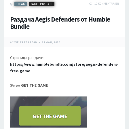
STEAM
ЗАКОНЧИЛАСЬ
10 КОММЕНТАРИЕВ
/
Раздача Aegis Defenders от Humble
Bundle
АВТОР:
FREESTEAM
14 МАЯ, 2020
Страница раздачи:
https://www.humblebundle.com/store/aegis-defenders-
free-game
Жмём
GET THE GAME