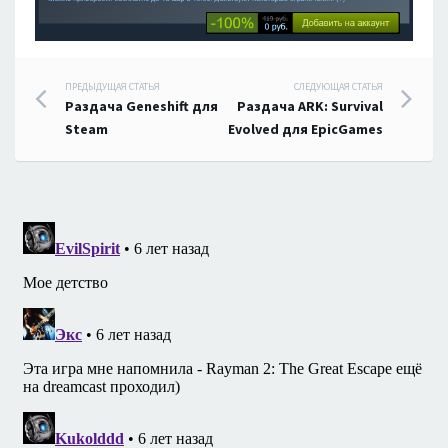
Навигация
ПРЕДЫДУЩАЯ СТАТЬЯ
СЛЕДУЮЩАЯ СТАТЬЯ
Раздача Geneshift для
Раздача ARK: Survival
по
Steam
Evolved для EpicGames
записям