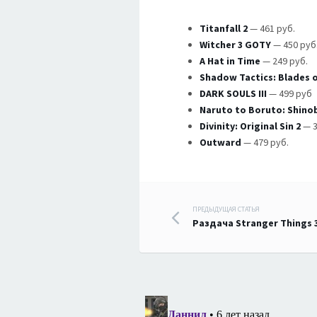
Titanfall 2
— 461 pуб.
Witcher 3 GOTY
— 450 pуб
A Hat in Time
— 249 pуб.
Shadow Tactics: Blades 
DARK SOULS III
— 499 pуб
Naruto to Boruto: Shinob
Divinity: Original Sin 2
— 3
Outward
— 479 pуб.
Навигация
ПРЕДЫДУЩАЯ СТАТЬЯ
Раздача Stranger Things
по
записям