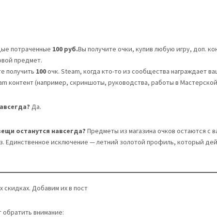
ждые потраченные
100 pуб.
Вы получите очки, купив любую игру, доп. к
овой предмет.
те получить
100
очк. Steam, когда кто-то из сообщества награждает в
am контент (например, скриншоты, руководства, работы в Мастерской и
навсегда?
Да.
вещи останутся навсегда?
Предметы из магазина очков остаются с ва
аз. Единственное исключение — летний золотой профиль, который дей
 скидках. Добавим их в пост
т обратить внимание: