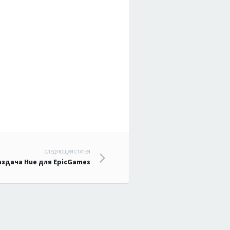
СЛЕДУЮЩАЯ СТАТЬЯ
аздача Hue для EpicGames