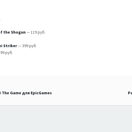
.
of the Shogun
— 119 pуб.
i Striker
— 399 pуб.
99 pуб.
 3 The Game для EpicGames
Р