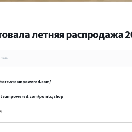
товала летняя распродажа 2
 2020
/store.steampowered.com/
.steampowered.com/points/shop
я.