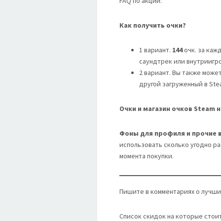
FAQ по акции:
Как получить очки?
1 вариант.
144
очк. за ка
саундтрек или внутриигр
2 вариант. Вы также може
другой загруженный в Ste
Очки и магазин очков Steam 
Фоны для профиля и прочие 
использовать сколько угодно р
момента покупки.
Пишите в комментариях о лучших
Список скидок на которые стои