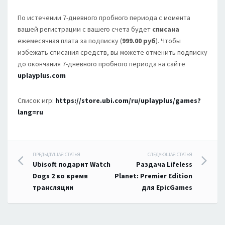
По истечении 7-дневного пробного периода с момента
вашей регистрации с вашего счета будет
списана
ежемесячная плата за подписку (
999.00 руб
). Чтобы
избежать списания средств, вы можете отменить подписку
до окончания 7-дневного пробного периода на сайте
uplayplus.com
Список игр:
https://store.ubi.com/ru/uplayplus/games?
lang=ru
Навигация
ПРЕДЫДУЩАЯ СТАТЬЯ
СЛЕДУЮЩАЯ СТАТЬЯ
Ubisoft подарит Watch
Раздача Lifeless
по
Dogs 2 во время
Planet: Premier Edition
трансляции
для EpicGames
записям