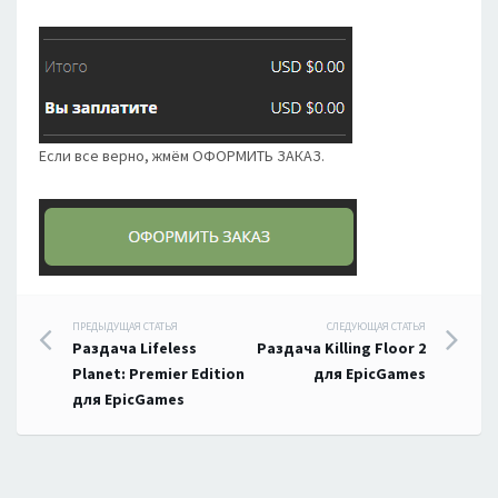
Если все верно, жмём ОФОРМИТЬ ЗАКАЗ.
Навигация
ПРЕДЫДУЩАЯ СТАТЬЯ
СЛЕДУЮЩАЯ СТАТЬЯ
Раздача Lifeless
Раздача Killing Floor 2
по
Planet: Premier Edition
для EpicGames
для EpicGames
записям