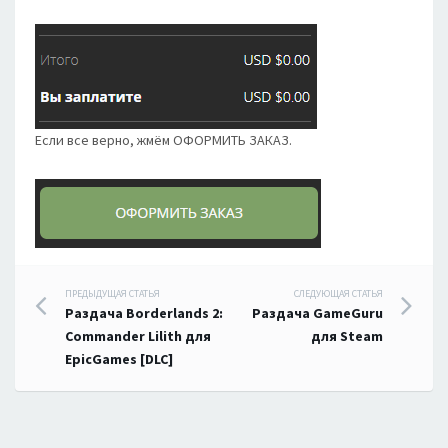
Если все верно, жмём ОФОРМИТЬ ЗАКАЗ.
Навигация
ПРЕДЫДУЩАЯ СТАТЬЯ
СЛЕДУЮЩАЯ СТАТЬЯ
Раздача Borderlands 2:
Раздача GameGuru
по
Commander Lilith для
для Steam
EpicGames [DLC]
записям