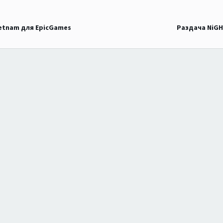
ietnam для EpicGames
Раздача NiGH