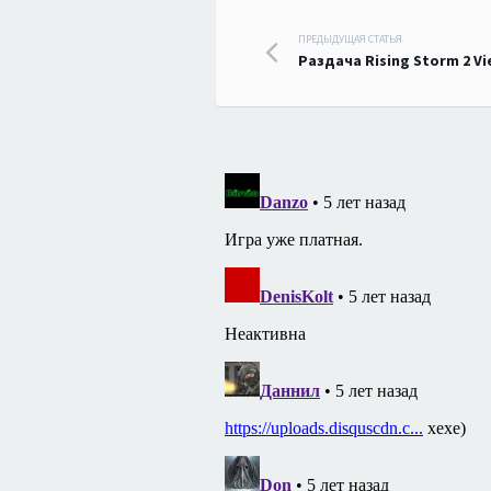
Навигация
ПРЕДЫДУЩАЯ СТАТЬЯ
Раздача Rising Storm 2 V
по
записям