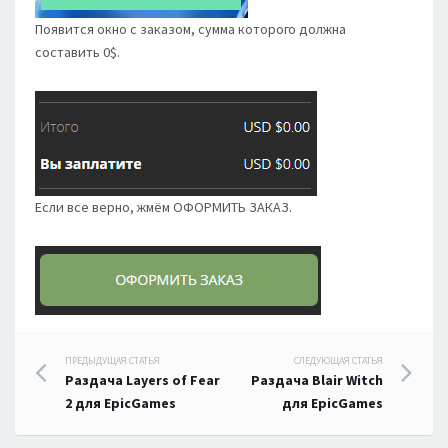
Появится окно с заказом, сумма которого должна
составить 0$.
Если все верно, жмём ОФОРМИТЬ ЗАКАЗ.
Навигация
ПРЕДЫДУЩАЯ СТАТЬЯ
СЛЕДУЮЩАЯ СТАТЬЯ
Раздача Layers of Fear
Раздача Blair Witch
по
2 для EpicGames
для EpicGames