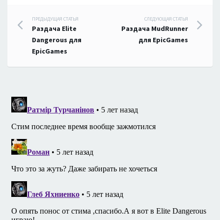
Навигация
ПРЕДЫДУЩАЯ СТАТЬЯ
СЛЕДУЮЩАЯ СТАТЬЯ
Раздача Elite
Раздача MudRunner
по
Dangerous для
для EpicGames
EpicGames
записям