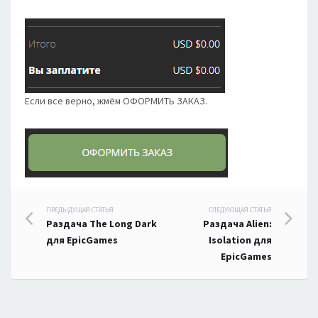
Если все верно, жмём ОФОРМИТЬ ЗАКАЗ.
Навигация
ПРЕДЫДУЩАЯ СТАТЬЯ
СЛЕДУЮЩАЯ СТАТЬЯ
Раздача The Long Dark
Раздача Alien:
по
для EpicGames
Isolation для
EpicGames
записям