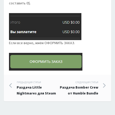
составить 0$.
Если все верно, жмём ОФОРМИТЬ ЗАКАЗ.
Навигация
ПРЕДЫДУЩАЯ СТАТЬЯ
СЛЕДУЮЩАЯ СТАТЬЯ
Раздача Little
Раздача Bomber Crew
по
Nightmares для Steam
от Humble Bundle
записям