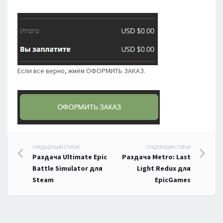
Если все верно, жмём ОФОРМИТЬ ЗАКАЗ.
Навигация
ПРЕДЫДУЩАЯ СТАТЬЯ
СЛЕДУЮЩАЯ СТАТЬЯ
Раздача Ultimate Epic
Раздача Metro: Last
по
Battle Simulator для
Light Redux для
Steam
EpicGames
записям