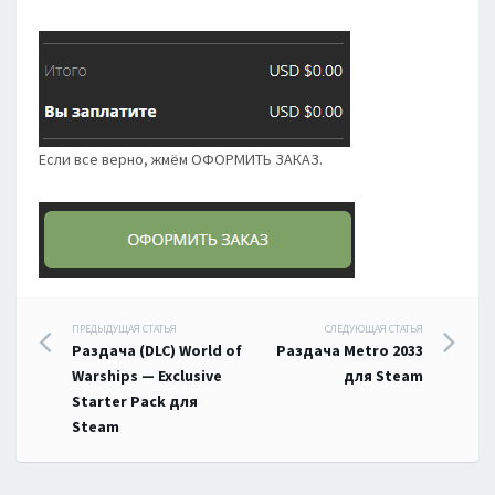
Если все верно, жмём ОФОРМИТЬ ЗАКАЗ.
Навигация
ПРЕДЫДУЩАЯ СТАТЬЯ
СЛЕДУЮЩАЯ СТАТЬЯ
Раздача (DLC) World of
Раздача Metro 2033
по
Warships — Exclusive
для Steam
Starter Pack для
записям
Steam