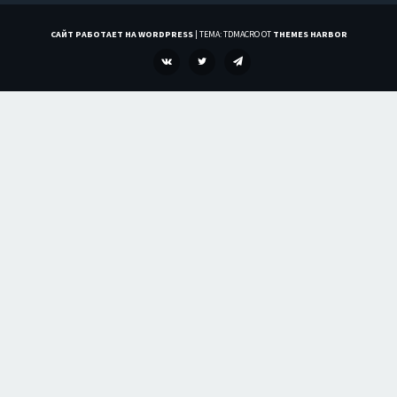
САЙТ РАБОТАЕТ НА WORDPRESS
|
ТЕМА: TDMACRO ОТ
THEMES HARBOR
VK
TWITTER
TELEGRAM