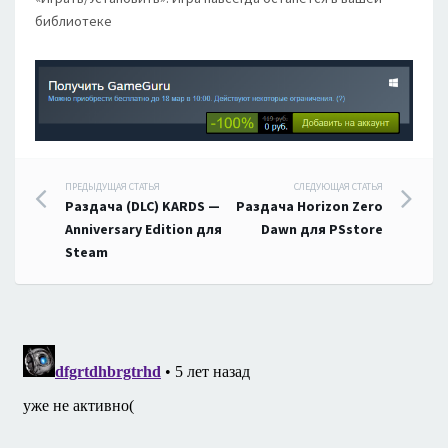
библиотеке
Навигация
ПРЕДЫДУЩАЯ СТАТЬЯ
СЛЕДУЮЩАЯ СТАТЬЯ
Раздача (DLC) KARDS —
Раздача Horizon Zero
по
Anniversary Edition для
Dawn для PSstore
Steam
записям