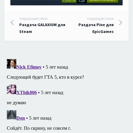
Навигация
ПРЕДЫДУЩАЯ СТАТЬЯ
СЛЕДУЮЩАЯ СТАТЬЯ
Раздача GALAXIUM для
Раздача Pine для
по
Steam
EpicGames
записям