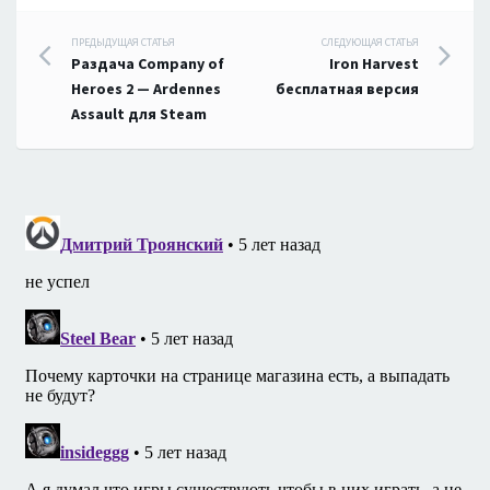
Навигация
ПРЕДЫДУЩАЯ СТАТЬЯ
СЛЕДУЮЩАЯ СТАТЬЯ
Раздача Company of
Iron Harvest
по
Heroes 2 — Ardennes
бесплатная версия
Assault для Steam
записям